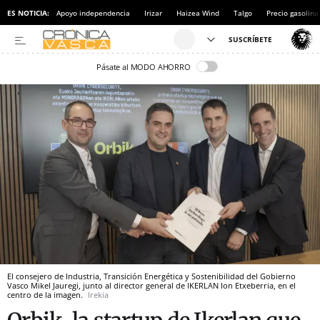
ES NOTICIA:
Apoyo independencia
Irizar
Haizea Wind
Talgo
Precio gasolina
Pásate al MODO AHORRO
El consejero de Industria, Transición Energética y Sostenibilidad del Gobierno
Vasco Mikel Jauregi, junto al director general de IKERLAN Ion Etxeberria, en el
centro de la imagen.
Irekia