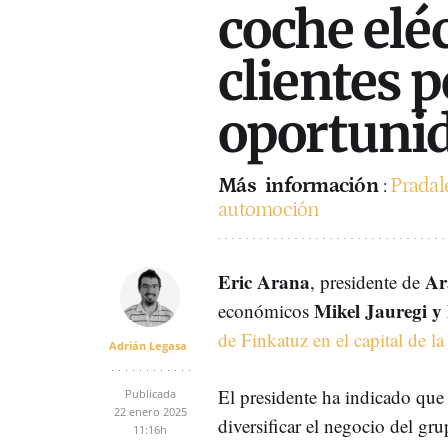
coche eléc
clientes 
oportuni
Más
información
:
Pradale
automoción
Eric Arana
Ar
, presidente de
Mikel Jauregi y
económicos
de Finkatuz en el capital de l
Adrián Legasa
El presidente ha indicado que
Publicada
22 enero 2025
diversificar el negocio del gr
11:16h