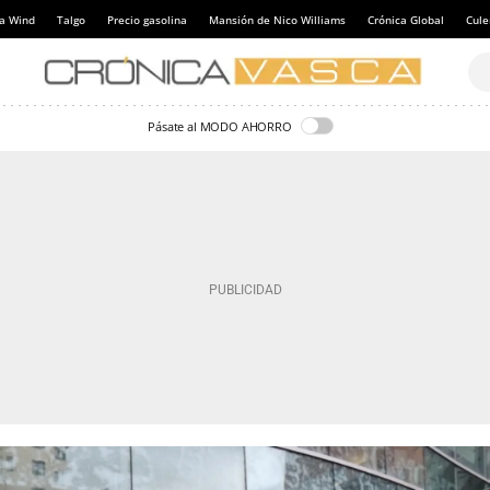
a Wind
Talgo
Precio gasolina
Mansión de Nico Williams
Crónica Global
Cul
Pásate al MODO AHORRO