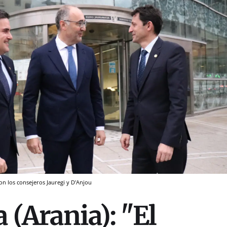
on los consejeros Jauregi y D'Anjou
 (Arania): "El