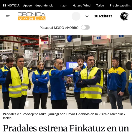
ES NOTICIA:
Apoyo independencia
Irizar
Haizea Wind
Talgo
Precio gasolina
Pásate al MODO AHORRO
Pradales y el consejero Mikel Jauregi con David Udakiola en la visita a Michelin /
Irekia
Pradales estrena Finkatuz en un