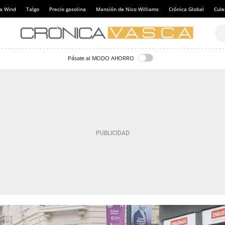
a Wind
Talgo
Precio gasolina
Mansión de Nico Williams
Crónica Global
Cul
Pásate al MODO AHORRO