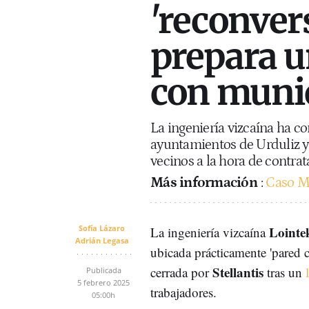
'reconver
prepara u
con munic
La ingeniería vizcaína ha co
ayuntamientos de Urduliz y 
vecinos a la hora de contrat
Más información
:
Caso Me
Sofía Lázaro
Lointe
La ingeniería vizcaína
Adrián Legasa
ubicada prácticamente 'pared 
Stellantis
cerrada por
tras un
Publicada
5 febrero 2025
trabajadores.
05:00h