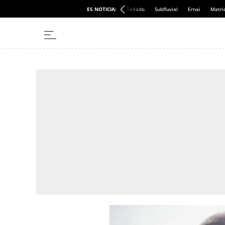
ES NOTICIA:
Tellado
Subfluvial
Ernai
Matri