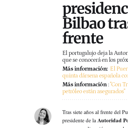
presidenc
Bilbao tra
frente
El portugalujo deja la Auto
que se conocerá en los pró
Más información:
El Puer
quinta dársena española c
Más información
:
"Con Tr
petróleo están asegurados"
Tras siete años al frente del P
Autoridad Po
presidente de la