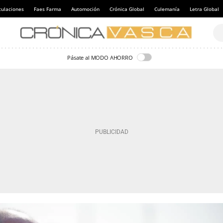
culaciones
Faes Farma
Automoción
Crónica Global
Culemanía
Letra Global
Pásate al MODO AHORRO