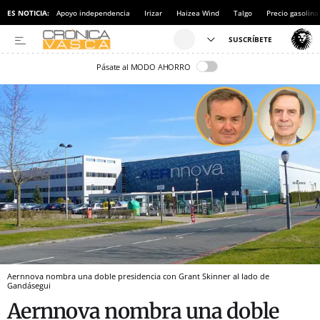
ES NOTICIA:
Apoyo independencia
Irizar
Haizea Wind
Talgo
Precio gasolina
Pásate al MODO AHORRO
Aernnova nombra una doble presidencia con Grant Skinner al lado de
Gandásegui
Aernnova nombra una doble