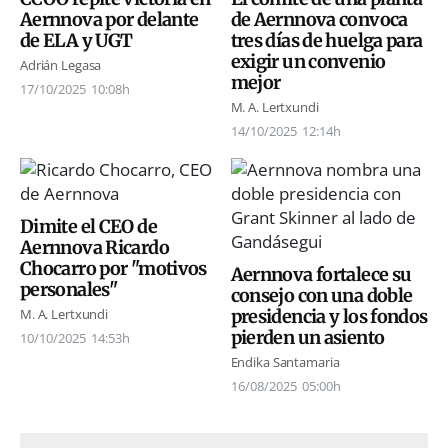
Aernnova por delante
de Aernnova convoca
de ELA y UGT
tres días de huelga para
exigir un convenio
Adrián Legasa
mejor
17/10/2025
10:08h
M. A. Lertxundi
14/10/2025
12:14h
Dimite el CEO de
Aernnova Ricardo
Chocarro por "motivos
Aernnova fortalece su
personales"
consejo con una doble
presidencia y los fondos
M. A. Lertxundi
pierden un asiento
10/10/2025
14:53h
Endika Santamaria
16/08/2025
05:00h