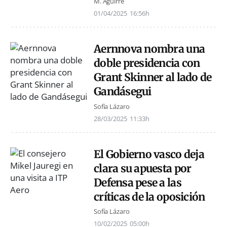
M. Aguirre
01/04/2025
16:56h
Aernnova nombra una
doble presidencia con
Grant Skinner al lado de
Gandásegui
Sofía Lázaro
28/03/2025
11:33h
El Gobierno vasco deja
clara su apuesta por
Defensa pese a las
críticas de la oposición
Sofía Lázaro
10/02/2025
05:00h