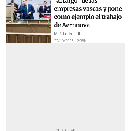
"arraigo" de las
empresas vascas y pone
como ejemplo el trabajo
de Aernnova
M. A. Lertxundi
22/10/2025
12:38h