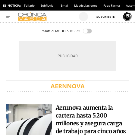
ES NOTICIA:
Tellado
Subfluvial
Ernai
Matriculaciones
Faes Farma
Autom
Pásate al MODO AHORRO
AERNNOVA
Aernnova aumenta la
cartera hasta 5.200
millones y asegura carga
de trabajo para cinco años