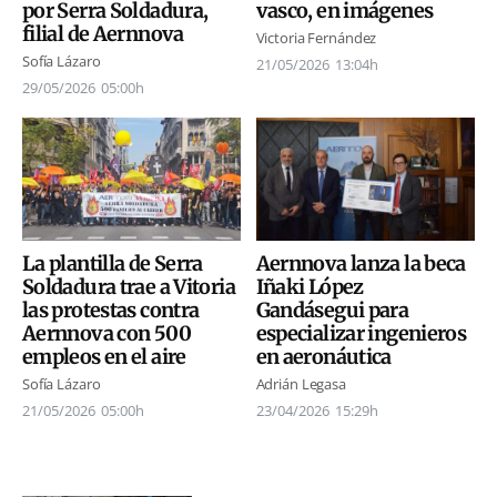
por Serra Soldadura,
vasco, en imágenes
filial de Aernnova
Victoria Fernández
Sofía Lázaro
21/05/2026
13:04h
29/05/2026
05:00h
Aernnova lanza la beca
La plantilla de Serra
Iñaki López
Soldadura trae a Vitoria
Gandásegui para
las protestas contra
especializar ingenieros
Aernnova con 500
en aeronáutica
empleos en el aire
Adrián Legasa
Sofía Lázaro
23/04/2026
15:29h
21/05/2026
05:00h