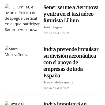
Sener se une a Aernnova
y entra en el taxi aéreo
futurista Lilium
Adrián Legasa
25/06/2024
12:29h
Indra pretende impulsar
su división aeronáutica
con el apoyo de
empresas de toda
España
Examen de la semana
06/04/2024
06:00h
Indra impulsará su