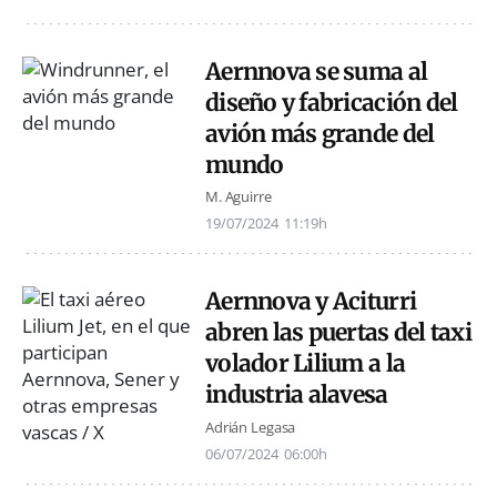
Aernnova se suma al
diseño y fabricación del
avión más grande del
mundo
M. Aguirre
19/07/2024
11:19h
Aernnova y Aciturri
abren las puertas del taxi
volador Lilium a la
industria alavesa
Adrián Legasa
06/07/2024
06:00h