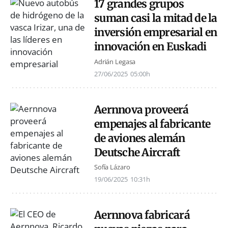
17 grandes grupos
suman casi la mitad de la
inversión empresarial en
innovación en Euskadi
Adrián Legasa
27/06/2025
05:00h
Aernnova proveerá
empenajes al fabricante
de aviones alemán
Deutsche Aircraft
Sofía Lázaro
19/06/2025
10:31h
Aernnova fabricará