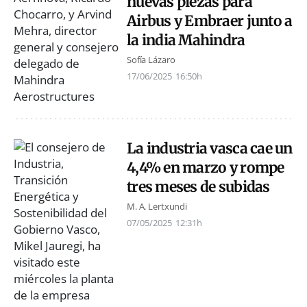
nuevas piezas para
Airbus y Embraer junto a
la india Mahindra
Sofía Lázaro
17/06/2025
16:50h
La industria vasca cae un
4,4% en marzo y rompe
tres meses de subidas
M. A. Lertxundi
07/05/2025
12:31h