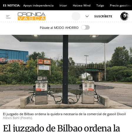
ES NOTICIA:
Apoyo independencia
Irizar
Haizea Wind
Talgo
Precio gasolina
Pásate al MODO AHORRO
El juzgado de Bilbao ordena la quiebra necesaria de la comercial de gasoil Dixoil
Alexis Bahl (Pexels).
El juzgado de Bilbao ordena la