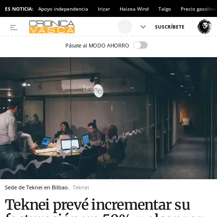
ES NOTICIA:
Apoyo independencia
Irizar
Haizea Wind
Talgo
Precio gasolina
Pásate al MODO AHORRO
Sede de Teknei en Bilbao.
Teknei
Teknei prevé incrementar su