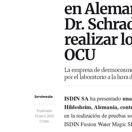
en Aleman
Dr. Schra
realizar l
OCU
La empresa de dermocosméti
por el laboratorio a la hora
Servimedia
ISDIN SA
una
ha presentado
Hildesheim, Alemania, contr
Publicada
en la realización de pruebas 
10 abril 2025
17:06h
ISDIN Fusion Water Magic S