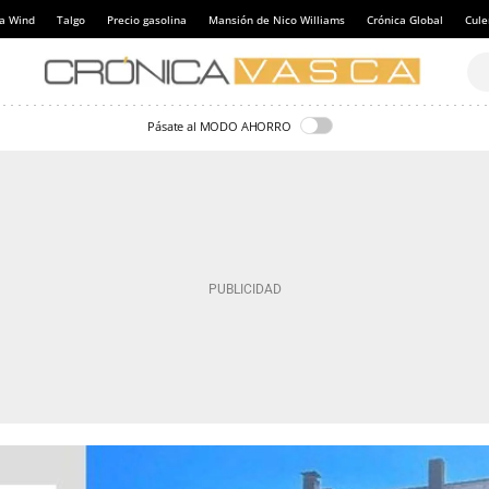
a Wind
Talgo
Precio gasolina
Mansión de Nico Williams
Crónica Global
Cul
Pásate al MODO AHORRO