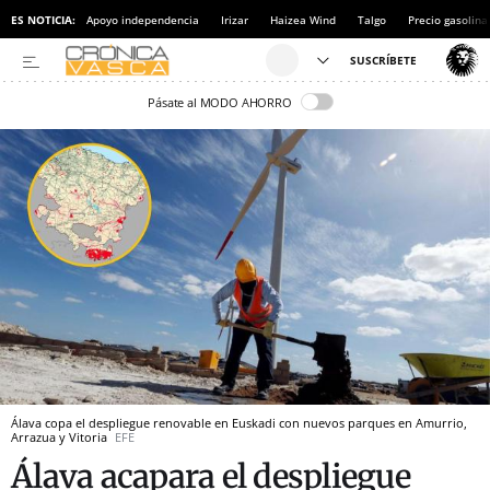
ES NOTICIA:
Apoyo independencia
Irizar
Haizea Wind
Talgo
Precio gasolina
Pásate al MODO AHORRO
Álava copa el despliegue renovable en Euskadi con nuevos parques en Amurrio,
Arrazua y Vitoria
EFE
Álava acapara el despliegue