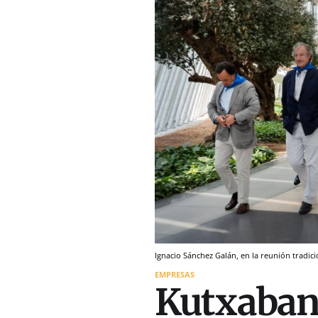
Ignacio Sánchez Galán, en la reunión tradici
EMPRESAS
Kutxabank