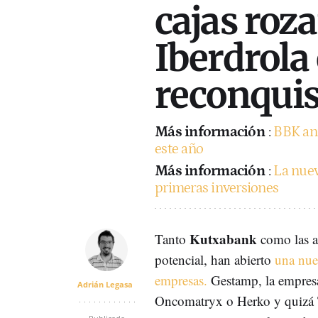
cajas roz
Iberdrola
reconquist
Más información
:
BBK anu
este año
Más información
:
La nuev
primeras inversiones
Kutxabank
Tanto
como las a
potencial, han abierto
una nuev
empresas.
Gestamp, la empres
Adrián Legasa
Oncomatryx o Herko y quizá T