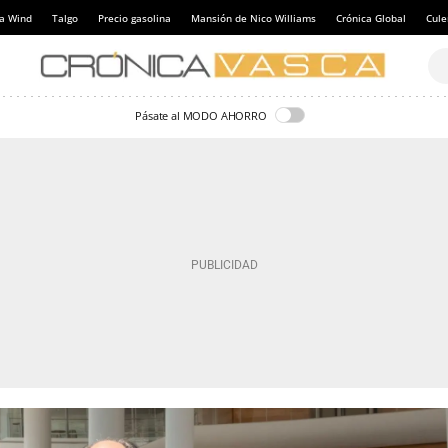
a Wind
Talgo
Precio gasolina
Mansión de Nico Williams
Crónica Global
Cul
Pásate al MODO AHORRO