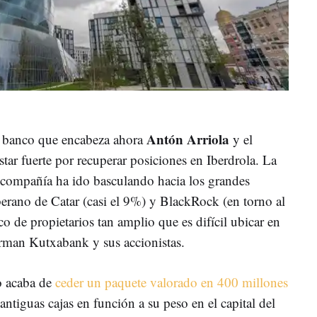
Antón Arriola
l banco que encabeza ahora
y el
ar fuerte por recuperar posiciones en Iberdrola. La
 compañía ha ido basculando hacia los grandes
berano de Catar (casi el 9%) y BlackRock (en torno al
o de propietarios tan amplio que es difícil ubicar en
orman Kutxabank y sus accionistas.
o acaba de
ceder un paquete valorado en 400 millones
 antiguas cajas en función a su peso en el capital del