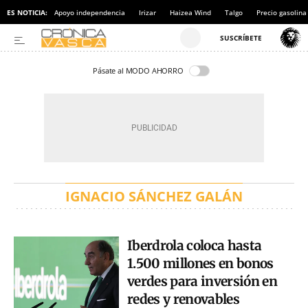
ES NOTICIA:
Apoyo independencia
Irizar
Haizea Wind
Talgo
Precio gasolina
Pásate al MODO AHORRO
IGNACIO SÁNCHEZ GALÁN
Iberdrola coloca hasta
1.500 millones en bonos
verdes para inversión en
redes y renovables