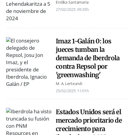
Endika Santamaria
27/02/2025
09:35h
Imaz 1-Galán 0: los
jueces tumban la
demanda de Iberdrola
contra Repsol por
'greenwashing'
M. A. Lertxundi
25/02/2025
11:01h
Estados Unidos será el
mercado prioritario de
crecimiento para