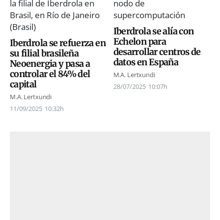
Iberdrola se alía con
Echelon para
Iberdrola se refuerza en
desarrollar centros de
su filial brasileña
datos en España
Neoenergia y pasa a
controlar el 84% del
M.A. Lertxundi
capital
28/07/2025
10:07h
M.A. Lertxundi
11/09/2025
10:32h