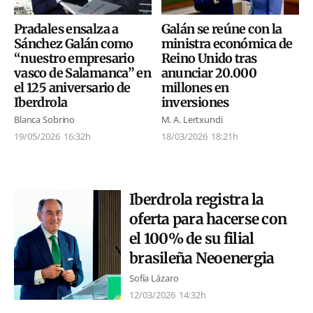
Pradales ensalza a
Galán se reúne con la
Sánchez Galán como
ministra económica de
“nuestro empresario
Reino Unido tras
vasco de Salamanca” en
anunciar 20.000
el 125 aniversario de
millones en
Iberdrola
inversiones
Blanca Sobrino
M. A. Lertxundi
19/05/2026
16:32h
18/03/2026
18:21h
Iberdrola registra la
oferta para hacerse con
el 100% de su filial
brasileña Neoenergia
Sofía Lázaro
12/03/2026
14:32h