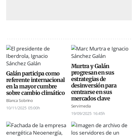
Murtra y Galán
progresan en sus
Galán participa como
estrategias de
referente internacional
desinversión para
en la mayor cumbre
centrarse en sus
sobre cambio climático
mercados clave
Blanca Sobrino
Servimedia
10/11/2025
05:00h
19/09/2025
16:45h