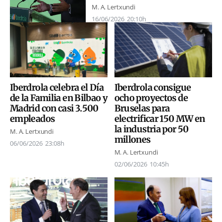
M. A. Lertxundi
16/06/2026
20:10h
Iberdrola celebra el Día
Iberdrola consigue
de la Familia en Bilbao y
ocho proyectos de
Madrid con casi 3.500
Bruselas para
empleados
electrificar 150 MW en
la industria por 50
M. A. Lertxundi
millones
06/06/2026
23:08h
M. A. Lertxundi
02/06/2026
10:45h