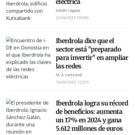
eléctrica
Adrián Legasa
22/04/2025
05:00h
Iberdrola dice que el
sector está "preparado
para invertir" en ampliar
las redes
M. A. Lertxundi
16/04/2025
12:21h
Iberdrola logra su récord
de beneficios: aumenta
un 17% en 2024 y gana
5.612 millones de euros