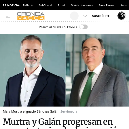
ES NOTICIA:
Tellado
Subfluvial
Ernai
Matriculaciones
Faes Farma
Autom
Pásate al MODO AHORRO
Marc Murtra e Ignacio Sánchez Galán
Servimedia
Murtra y Galán progresan en