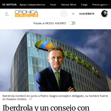
ES NOTICIA:
Apoyo independencia
Irizar
Haizea Wind
Talgo
Precio gasolina
Pásate al MODO AHORRO
Iberdrola nombró en junio a Pedro Azagra consejero delegado, su hombre fuerte
en Estados Unidos.
CV
Iberdrola y un consejo con