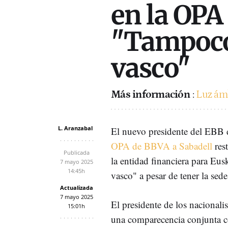
en la OPA
"Tampoco
vasco"
Más información
:
Luz ámb
L. Aranzabal
El nuevo presidente del EBB
OPA de BBVA a Sabadell
rest
Publicada
la entidad financiera para Eu
7 mayo 2025
14:45h
vasco" a pesar de tener la sede
Actualizada
7 mayo 2025
El presidente de los nacionali
15:01h
una comparecencia conjunta c