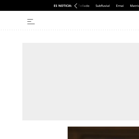
ES NOTICIA:
Tellado
Subfluvial
Ernai
Matri