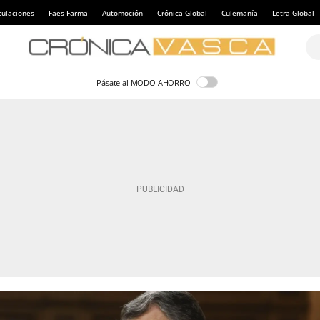
culaciones
Faes Farma
Automoción
Crónica Global
Culemanía
Letra Global
Pásate al MODO AHORRO