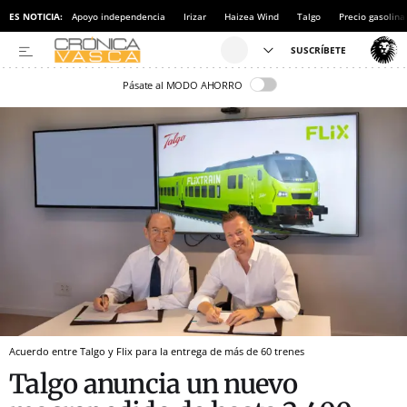
ES NOTICIA:
Apoyo independencia
Irizar
Haizea Wind
Talgo
Precio gasolina
Pásate al MODO AHORRO
Acuerdo entre Talgo y Flix para la entrega de más de 60 trenes
Talgo anuncia un nuevo