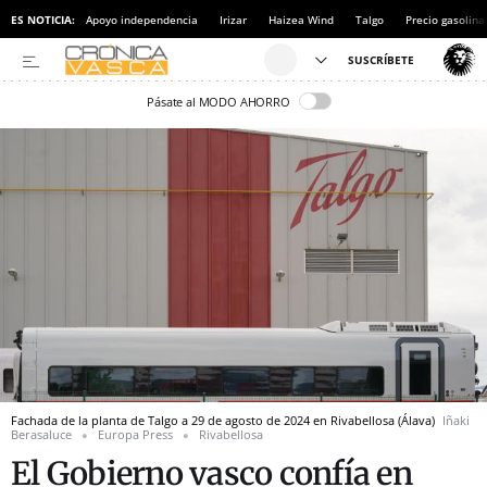
ES NOTICIA:
Apoyo independencia
Irizar
Haizea Wind
Talgo
Precio gasolina
Pásate al MODO AHORRO
Fachada de la planta de Talgo a 29 de agosto de 2024 en Rivabellosa (Álava)
Iñaki
Berasaluce
Europa Press
Rivabellosa
El Gobierno vasco confía en