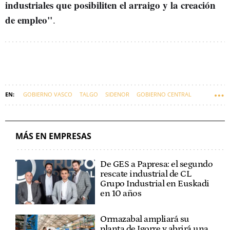
industriales que posibiliten el arraigo y la creación
de empleo"
.
GOBIERNO VASCO
TALGO
SIDENOR
GOBIERNO CENTRAL
EMPRESAS VASCAS
EUSKADI
NOËL D´ANJOU
MÁS EN EMPRESAS
De GES a Papresa: el segundo
rescate industrial de CL
Grupo Industrial en Euskadi
en 10 años
Ormazabal ampliará su
planta de Igorre y abrirá una