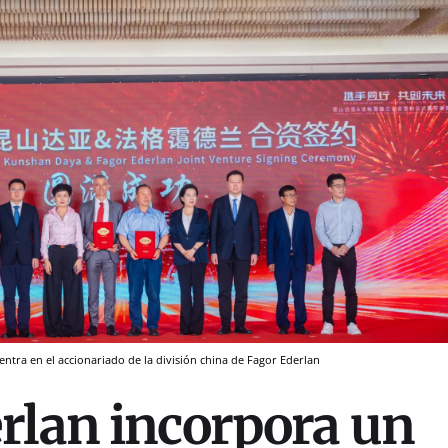
 entra en el accionariado de la división china de Fagor Ederlan
rlan incorpora un