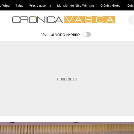
a Wind
Talgo
Precio gasolina
Mansión de Nico Williams
Crónica Global
Cul
Pásate al MODO AHORRO