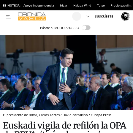
ES NOTICIA:
Apoyo independencia
Irizar
Haizea Wind
Talgo
Precio gasolina
Pásate al MODO AHORRO
El presidente de BBVA, Carlos Torres / David Zorrakino / Europa Press
Euskadi vigila de refilón la OPA