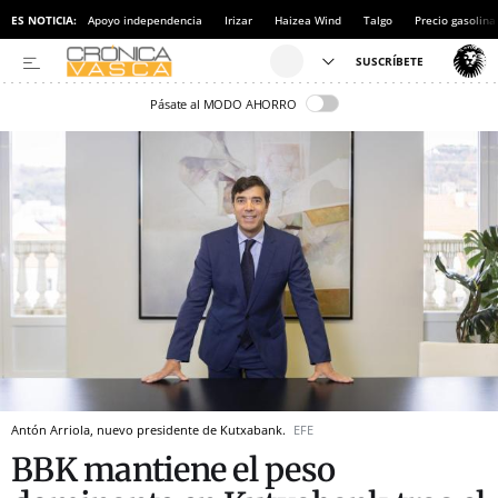
ES NOTICIA:
Apoyo independencia
Irizar
Haizea Wind
Talgo
Precio gasolina
Pásate al MODO AHORRO
Antón Arriola, nuevo presidente de Kutxabank.
EFE
BBK mantiene el peso