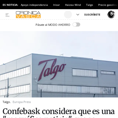
ES NOTICIA:
Apoyo independencia
Irizar
Haizea Wind
Talgo
Precio gasolina
Pásate al MODO AHORRO
Talgo.
Europa Press
Confebask considera que es una