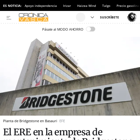
ES NOTICIA:
Apoyo independencia
Irizar
Haizea Wind
Talgo
Precio gasolina
Pásate al MODO AHORRO
Planta de Bridgestone en Basauri
EFE
El ERE en la empresa de