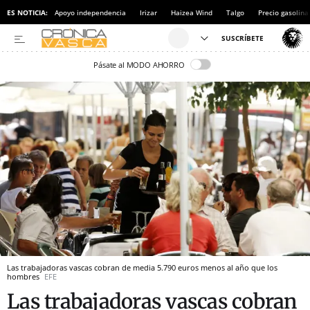
ES NOTICIA:
Apoyo independencia
Irizar
Haizea Wind
Talgo
Precio gasolina
Pásate al MODO AHORRO
Las trabajadoras vascas cobran de media 5.790 euros menos al año que los
hombres
EFE
Las trabajadoras vascas cobran