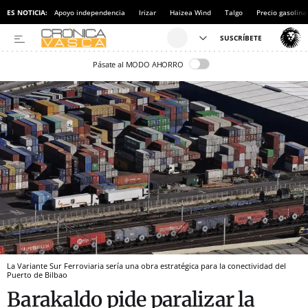
ES NOTICIA:
Apoyo independencia
Irizar
Haizea Wind
Talgo
Precio gasolina
Pásate al MODO AHORRO
La Variante Sur Ferroviaria sería una obra estratégica para la conectividad del
Puerto de Bilbao
Barakaldo pide paralizar la