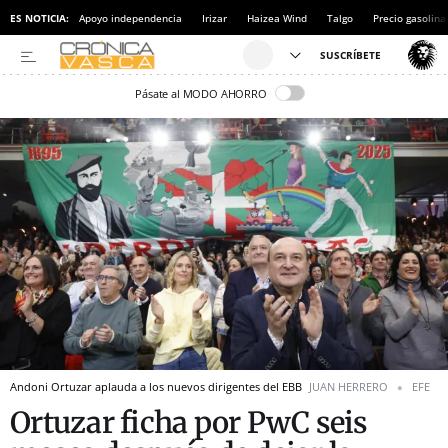
ES NOTICIA:
Apoyo independencia
Irizar
Haizea Wind
Talgo
Precio gasolina
Pásate al MODO AHORRO
Andoni Ortuzar aplauda a los nuevos dirigentes del EBB
JUAN HERRERO
EFE
Ortuzar ficha por PwC seis