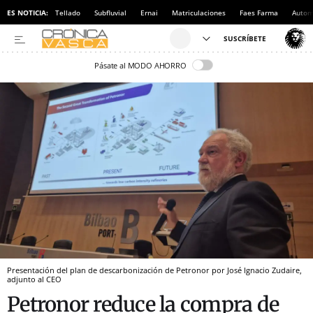
ES NOTICIA:
Tellado
Subfluvial
Ernai
Matriculaciones
Faes Farma
Autom
Pásate al MODO AHORRO
Presentación del plan de descarbonización de Petronor por José Ignacio Zudaire,
adjunto al CEO
Petronor reduce la compra de