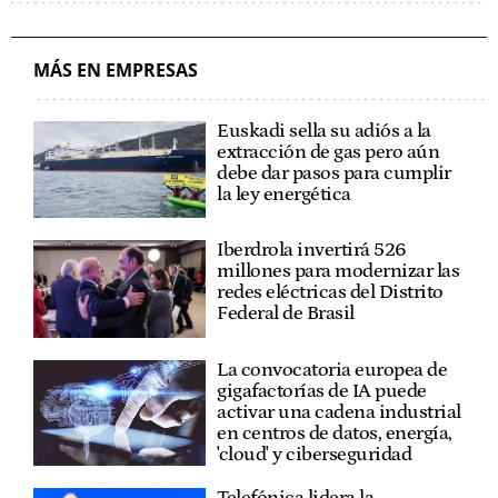
ENERGÍA RENOVABLE
ENERGÍA EÓLICA
EVE
ENERGÍA EÓLICA MARINA
MÁS EN EMPRESAS
Euskadi sella su adiós a la
extracción de gas pero aún
debe dar pasos para cumplir
la ley energética
Iberdrola invertirá 526
millones para modernizar las
redes eléctricas del Distrito
Federal de Brasil
La convocatoria europea de
gigafactorías de IA puede
activar una cadena industrial
en centros de datos, energía,
'cloud' y ciberseguridad
Telefónica lidera la