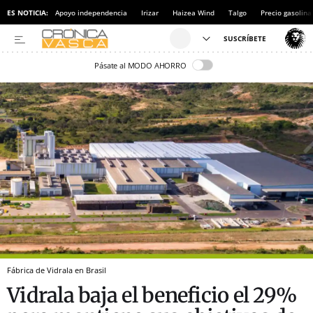
ES NOTICIA:
Apoyo independencia
Irizar
Haizea Wind
Talgo
Precio gasolina
Pásate al MODO AHORRO
Fábrica de Vidrala en Brasil
Vidrala baja el beneficio el 29%