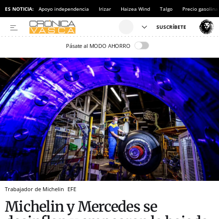
ES NOTICIA:
Apoyo independencia
Irizar
Haizea Wind
Talgo
Precio gasolina
Pásate al MODO AHORRO
Trabajador de Michelin
EFE
Michelin y Mercedes se