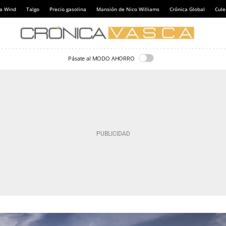
a Wind
Talgo
Precio gasolina
Mansión de Nico Williams
Crónica Global
Cul
Pásate al MODO AHORRO