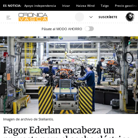
ES NOTICIA:
Apoyo independencia
Irizar
Haizea Wind
Talgo
Precio gasolina
Pásate al MODO AHORRO
Imagen de archivo de Stellantis.
Fagor Ederlan encabeza un