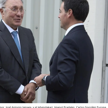
enor, José Antonio Jainaga, y el lehendakari, Imanol Pradales
Carlos González
Europa