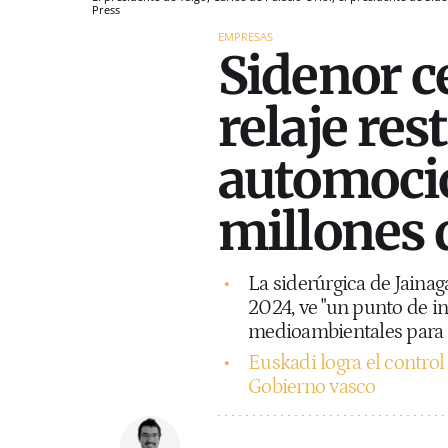
Press
EMPRESAS
Sidenor c
relaje res
automoció
millones 
La siderúrgica de Jainag
2024, ve "un punto de inf
medioambientales para e
Euskadi logra el control
Gobierno vasco