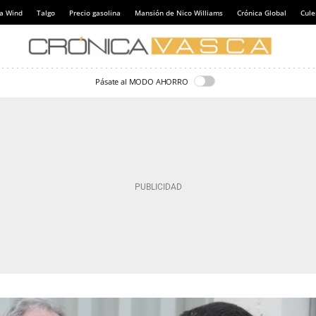
a Wind
Talgo
Precio gasolina
Mansión de Nico Williams
Crónica Global
Cul
Pásate al MODO AHORRO