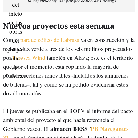
la construcción del parque eólico de Labraza
Nuevos proyectos esta semana
Con el
parque eólico de Labraza
ya en construcción y la
reciente luz verde a tres de los seis molinos proyectados
por
Ferosca Wind
también en Álava; este es el territorio
que, por el momento, está copando la mayoría de
posibles acciones renovables -incluídos los almacenes
de baterías-, tal y como se ha podido evidenciar estos
dos últimos días.
El jueves se publicaba en el BOPV el informe del pacto
ambiental del proyecto al que hacía referencia el
almacén BESS '
PB Navegantes
Gobierno vasco. El
31
'
Ayala
, en el término municipal alavés de
-de la