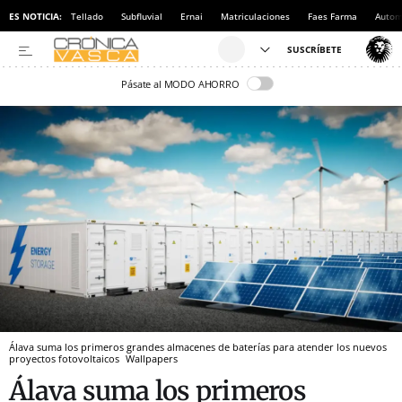
ES NOTICIA:
Tellado
Subfluvial
Ernai
Matriculaciones
Faes Farma
Autom
Pásate al MODO AHORRO
Álava suma los primeros grandes almacenes de baterías para atender los nuevos
proyectos fotovoltaicos
Wallpapers
Álava suma los primeros