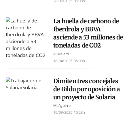
28/05/2025
05:00h
La huella de carbono de
Iberdrola y BBVA
asciende a 53 millones de
toneladas de CO2
A. Melero
18/04/2025
05:00h
Dimiten tres concejales
de Bildu por oposición a
un proyecto de Solaria
M. Aguirre
19/03/2025
10:28h