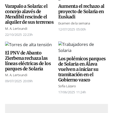
Varapalo a Solaria: el
Aumenta el rechazo al
concejo alavés de
proyecto de Solaria en
Mendibil rescinde el
Euskadi
alquiler de sus terrenos
Examen de la semana
M. A. Lertxundi
12/07/2025
05:00h
22/10/2025
22:23h
El PNV de Abanto
Zierbena rechaza las
Los polémicos parques
líneas eléctricas de los
de Solaria en Álava
parques de Solaria
vuelven a iniciar su
tramitación en el
M. A. Lertxundi
Gobierno vasco
09/07/2025
20:09h
Sofía Lázaro
17/06/2025
11:24h