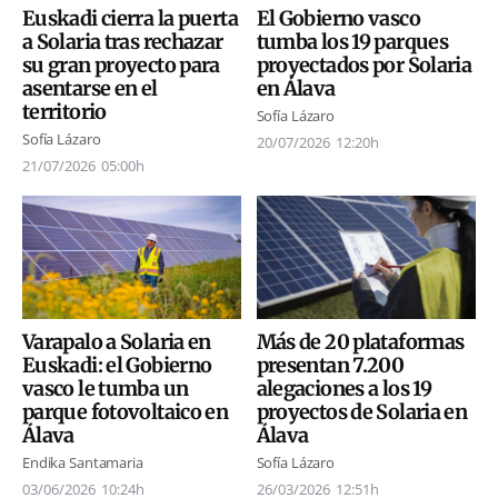
Euskadi cierra la puerta
El Gobierno vasco
a Solaria tras rechazar
tumba los 19 parques
su gran proyecto para
proyectados por Solaria
asentarse en el
en Álava
territorio
Sofía Lázaro
Sofía Lázaro
20/07/2026
12:20h
21/07/2026
05:00h
Varapalo a Solaria en
Más de 20 plataformas
Euskadi: el Gobierno
presentan 7.200
vasco le tumba un
alegaciones a los 19
parque fotovoltaico en
proyectos de Solaria en
Álava
Álava
Endika Santamaria
Sofía Lázaro
03/06/2026
10:24h
26/03/2026
12:51h