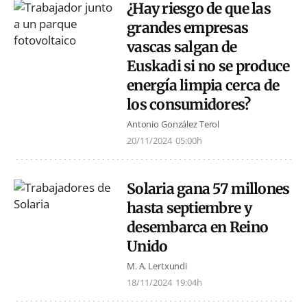
¿Hay riesgo de que las
grandes empresas
vascas salgan de
Euskadi si no se produce
energía limpia cerca de
los consumidores?
Antonio González Terol
20/11/2024
05:00h
Solaria gana 57 millones
hasta septiembre y
desembarca en Reino
Unido
M. A. Lertxundi
18/11/2024
19:04h