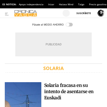
ES NOTICIA:
Apoyo independencia
Irizar
Haizea Wind
Talgo
Precio gasolina
Pásate al MODO AHORRO
SOLARIA
Solaria fracasa en su
intento de asentarse en
Euskadi