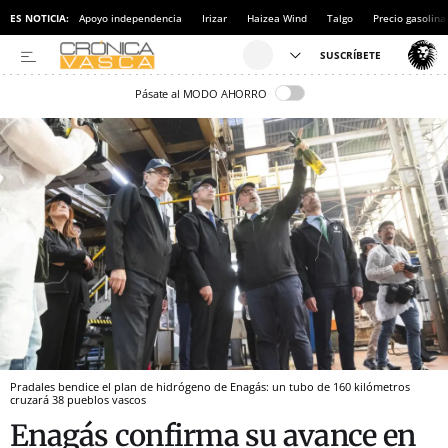
ES NOTICIA:
Apoyo independencia
Irizar
Haizea Wind
Talgo
Precio gasolina
Pásate al MODO AHORRO
Pradales bendice el plan de hidrógeno de Enagás: un tubo de 160 kilómetros
cruzará 38 pueblos vascos
Enagás confirma su avance en