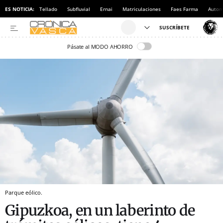
ES NOTICIA:
Tellado
Subfluvial
Ernai
Matriculaciones
Faes Farma
Autom
Pásate al MODO AHORRO
Parque eólico.
Gipuzkoa, en un laberinto de