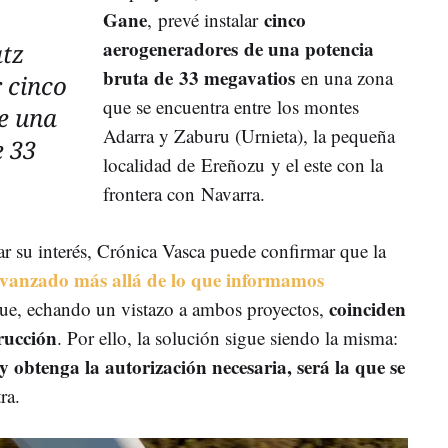
Gane
cinco
, prevé instalar
aerogeneradores de una potencia
tz
bruta de 33 megavatios
en una zona
r cinco
que se encuentra entre los montes
e una
Adarra y Zaburu (Urnieta), la pequeña
e 33
localidad de Ereñozu y el este con la
frontera con Navarra.
r su interés, Crónica Vasca puede confirmar que la
vanzado más allá de lo que informamos
coinciden
 que, echando un vistazo a ambos proyectos,
rucción
. Por ello, la solución sigue siendo la misma:
 y obtenga la autorización necesaria, será la que se
ra.