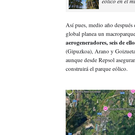
eólico en el 
Así pues, medio año después d
global planea un macroparq
aerogeneradores, seis de ell
(Gipuzkoa), Arano y Goizueta
aunque desde Repsol aseguran a
construirá el parque eólico.