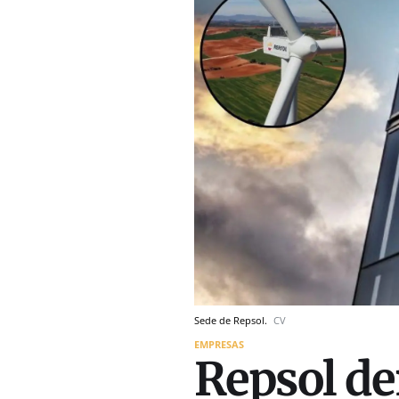
Sede de Repsol.
CV
EMPRESAS
Repsol de