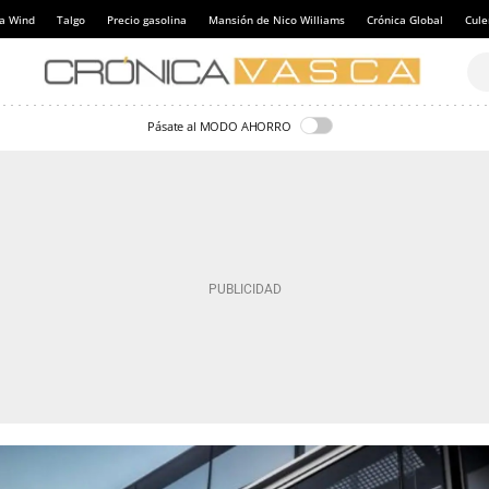
a Wind
Talgo
Precio gasolina
Mansión de Nico Williams
Crónica Global
Cul
Pásate al MODO AHORRO