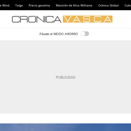
a Wind
Talgo
Precio gasolina
Mansión de Nico Williams
Crónica Global
Cul
Pásate al MODO AHORRO