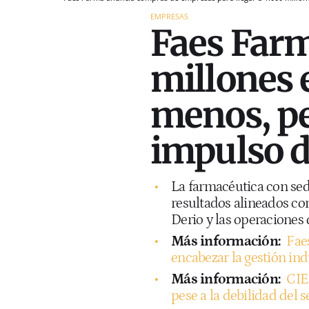
EMPRESAS
Faes Farm
millones 
menos, pe
impulso 
La farmacéutica con se
resultados alineados con
Derio y las operacione
Más información:
Fae
encabezar la gestión ind
Más información:
CIE
pese a la debilidad del 