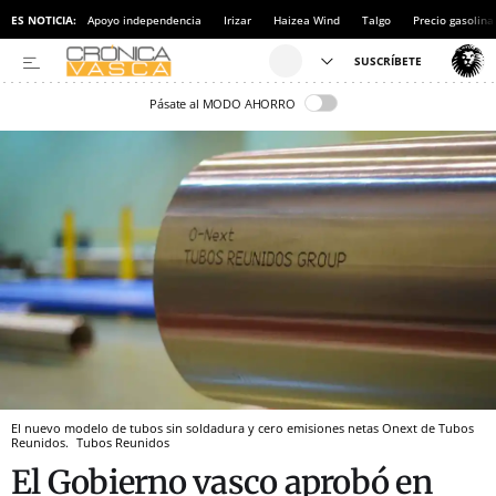
ES NOTICIA:
Apoyo independencia
Irizar
Haizea Wind
Talgo
Precio gasolina
Pásate al MODO AHORRO
El nuevo modelo de tubos sin soldadura y cero emisiones netas Onext de Tubos
Reunidos.
Tubos Reunidos
El Gobierno vasco aprobó en