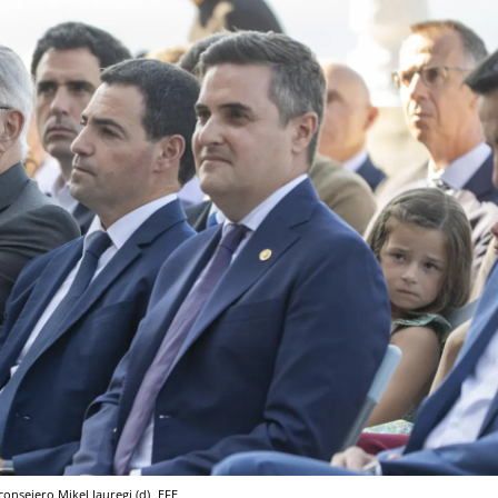
 consejero Mikel Jauregi (d)
EFE