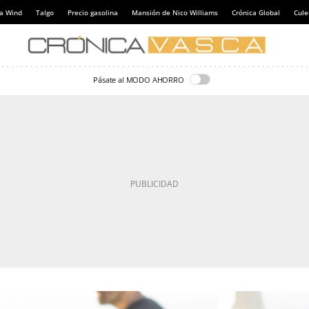
a Wind
Talgo
Precio gasolina
Mansión de Nico Williams
Crónica Global
Cul
Pásate al MODO AHORRO