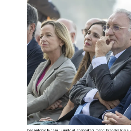
José Antonio Jainaga (i), junto al lehendakari Imanol Pradales (c) y el