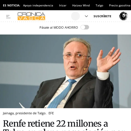
ES NOTICIA:
Apoyo independencia
Irizar
Haizea Wind
Talgo
Precio gasolina
Pásate al MODO AHORRO
Jainaga, presidente de Talgo.
EFE
Renfe retiene 22 millones a