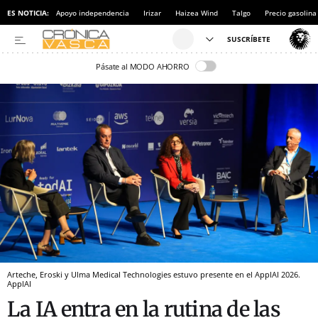
ES NOTICIA:
Apoyo independencia
Irizar
Haizea Wind
Talgo
Precio gasolina
Pásate al MODO AHORRO
Arteche, Eroski y Ulma Medical Technologies estuvo presente en el ApplAI 2026.
ApplAI
La IA entra en la rutina de las