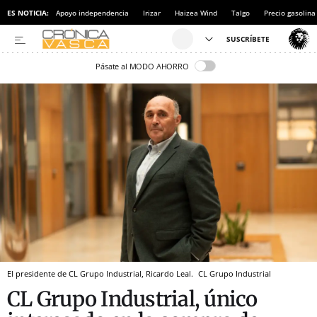
ES NOTICIA:
Apoyo independencia
Irizar
Haizea Wind
Talgo
Precio gasolina
Pásate al MODO AHORRO
El presidente de CL Grupo Industrial, Ricardo Leal.
CL Grupo Industrial
CL Grupo Industrial, único