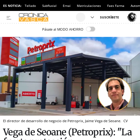
ES NOTICIA:
Tellado
Subfluvial
Ernai
Matriculaciones
Faes Farma
Autom
Pásate al MODO AHORRO
El director de desarrollo de negocio de Petroprix, Jaime Vega de Seoane.
CV
Vega de Seoane (Petroprix): "La