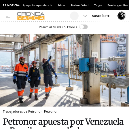
ES NOTICIA:
Apoyo independencia
Irizar
Haizea Wind
Talgo
Precio gasolina
Pásate al MODO AHORRO
Trabajadores de Petronor
Petronor
Petronor apuesta por Venezuela