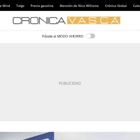
a Wind
Talgo
Precio gasolina
Mansión de Nico Williams
Crónica Global
Cul
Pásate al MODO AHORRO