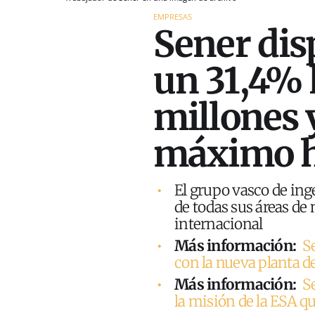
EMPRESAS
Sener dis
un 31,4% 
millones 
máximo h
El grupo vasco de inge
de todas sus áreas de 
internacional
Más información:
S
con la nueva planta 
Más información:
S
la misión de la ESA qu