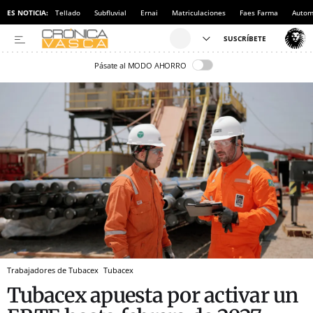
ES NOTICIA:
Tellado
Subfluvial
Ernai
Matriculaciones
Faes Farma
Autom
Pásate al MODO AHORRO
Trabajadores de Tubacex
Tubacex
Tubacex apuesta por activar un