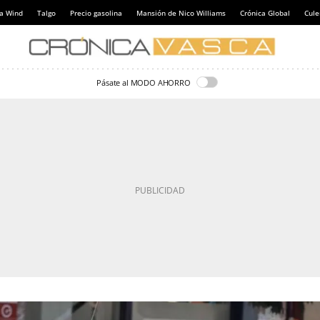
a Wind
Talgo
Precio gasolina
Mansión de Nico Williams
Crónica Global
Cul
Pásate al MODO AHORRO