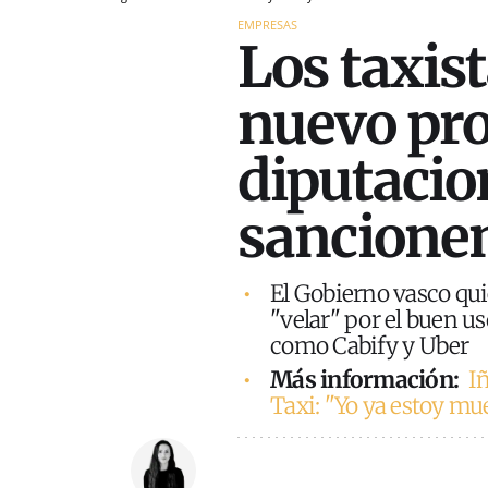
EMPRESAS
Los taxist
nuevo pro
diputacio
sancionen
El Gobierno vasco qui
"velar" por el buen u
como Cabify y Uber
Más información:
I
Taxi: "Yo ya estoy m