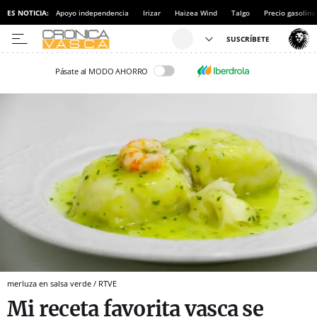
ES NOTICIA:
Apoyo independencia
Irizar
Haizea Wind
Talgo
Precio gasolina
Pásate al MODO AHORRO
merluza en salsa verde / RTVE
Mi receta favorita vasca se